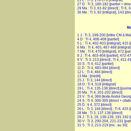
21 L : Ti 3, 178-179 [intégral]
27 D : Ti 3, 180-182 [partiel + dire
29 Ma : Ti 3, 81-82 [direct] ; Ti 6, 3
30 Me : Ti 3, 82 [intégral], 143 [dir
Ma
1 J : Ti 3, 199-200 [lettre CM à Malr
4 D : Ti 4, 406-408 [partiel]
5 L : Ti 4, 402-403 [intégral], 415 [
6 Ma : Ti 4, 403, 467-468 [intégral
7 Me : Ti 4, 470 [intégral], 472 [part
8 J : Ti 4, 403-404 [partiel], 472-47
9 V : Ti 3, 213 [direct] ; Ti 4, 411-4
10 S : Ti 4, 412 [partiel]
11 D : Ti 4, 483-484 [direct]
12 L : Ti 4, 484 [direct]
13 Ma : [inédit]
15 J : Ti 3, 144 [direct]
18 D : Ti 4, 518 [intégral]
19 L : Ti 4, 135-136 [direct] [journa
20 Ma : Ti 4, 201-202 [direct]
23 V : Ti 4, 369 [texte André Geor
24 S : Ti 4, 300-305 [direct + citat
25 D : ti 4, 372 [direct]
26 L : Ti 3, 184 [direct] ; Ti 6, 425 [
28 Me : Ti 3, 137-138 [direct]
29 J : Ti 3, 18, 138-139, 191-192 [
30 V : Ti 3, 200-204, 221-231 [parti
31 S : Ti 3, 213-219 [ms : au 30]