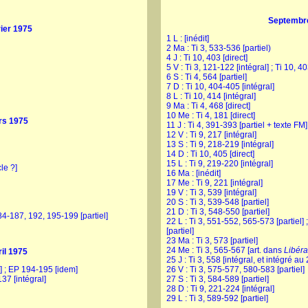
Septembr
ier 1975
1 L : [inédit]
2 Ma : Ti 3, 533-536 [partiel)
4 J : Ti 10, 403 [direct]
5 V : Ti 3, 121-122 [intégral] ; Ti 10, 4
6 S : Ti 4, 564 [partiel]
7 D : Ti 10, 404-405 [intégral]
8 L : Ti 10, 414 [intégral]
9 Ma : Ti 4, 468 [direct]
10 Me : Ti 4, 181 [direct]
rs 1975
11 J : Ti 4, 391-393 [partiel + texte FM]
12 V : Ti 9, 217 [intégral]
13 S : Ti 9, 218-219 [intégral]
14 D : Ti 10, 405 [direct]
15 L : Ti 9, 219-220 [intégral]
cle ?]
16 Ma : [inédit]
17 Me : Ti 9, 221 [intégral]
19 V : Ti 3, 539 [intégral]
20 S : Ti 3, 539-548 [partiel]
21 D : Ti 3, 548-550 [partiel]
84-187, 192, 195-199 [partiel]
22 L : Ti 3, 551-552, 565-573 [partiel] ;
[partiel]
23 Ma : Ti 3, 573 [partiel]
24 Me : Ti 3, 565-567 [art. dans
Libéra
il 1975
25 J : Ti 3, 558 [intégral, et intégré au 
] ; EP 194-195 [idem]
26 V : Ti 3, 575-577, 580-583 [partiel]
137 [intégral]
27 S : Ti 3, 584-589 [partiel]
28 D : Ti 9, 221-224 [intégral]
29 L : Ti 3, 589-592 [partiel]