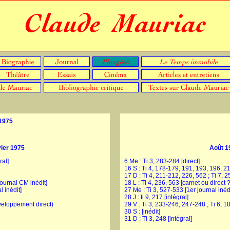
1975
ier 1975
Août 1
ral]
6 Me : Ti 3, 283-284 [direct]
16 S : Ti 4, 178-179, 191, 193, 196, 211 
17 D : Ti 4, 211-212, 226, 562 ; Ti 7, 2
ournal CM inédit]
18 L : Ti 4, 236, 563 [carnet ou direct ?
l inédit]
27 Me : Ti 3, 527-533 [1er journal inédit
28 J : ti 9, 217 [intégral]
éveloppement direct)
29 V : Ti 3, 233-246, 247-248 ; Ti 6, 18
30 S : [inédit]
31 D : Ti 3, 248 [intégral]