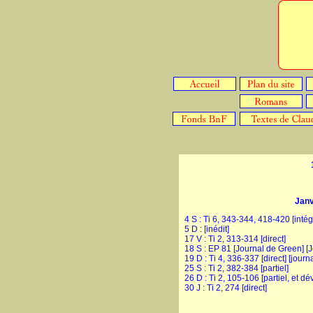
Janv
4 S : Ti 6, 343-344, 418-420 [intég
5 D : [inédit]
17 V : Ti 2, 313-314 [direct]
18 S : EP 81 [Journal de Green] [J
19 D : Ti 4, 336-337 [direct] [journa
25 S : Ti 2, 382-384 [partiel]
26 D : Ti 2, 105-106 [partiel, et d
30 J : Ti 2, 274 [direct]