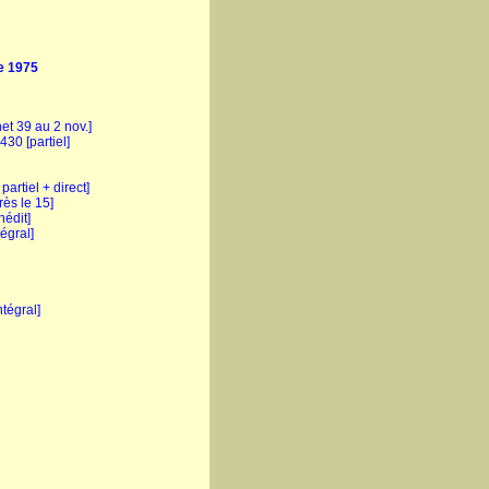
 1975
net 39 au 2 nov.]
-430 [partiel]
partiel + direct]
rès le 15]
nédit]
tégral]
ntégral]