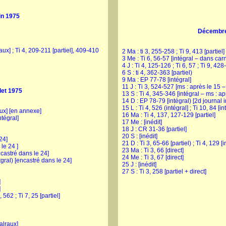
in 1975
Décembre
aux] ; Ti 4, 209-211 [partiel], 409-410
2 Ma : ti 3, 255-258 ; Ti 9, 413 [partiel]
3 Me : Ti 6, 56-57 [intégral – dans car
4 J : Ti 4, 125-126 ; Ti 6, 57 ; Ti 9, 428
6 S : ti 4, 362-363 [partiel)
9 Ma : EP 77-78 [intégral]
11 J : Ti 3, 524-527 [ms : après le 15 – 
llet 1975
13 S : Ti 4, 345-346 [intégral – ms : ap
14 D : EP 78-79 [intégral) [2d journal i
15 L : Ti 4, 526 (intégral] ; Ti 10, 84 [in
aux] [en annexe]
16 Ma : Ti 4, 137, 127-129 [partiel]
ntégral]
17 Me : [inédit]
18 J : CR 31-36 [partiel]
20 S : [inédit]
 24]
21 D : Ti 3, 65-66 [partiel) ; Ti 4, 129 [i
 le 24 ]
23 Ma : Ti 3, 66 [direct]
ncastré dans le 24]
24 Me : Ti 3, 67 [direct]
ntgral) [encastré dans le 24]
25 J : [inédit]
27 S : Ti 3, 258 [partiel + direct]
]
]
562 ; Ti 7, 25 [partiel]
alraux]