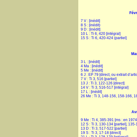
Févr
7 V : [inédit]
8 S : [inédit)
9 D : [inédit]
10 L : Ti 6, 420 [intégral]
15 S : Ti 6, 420-424 (partiel]
Ma
3 L : [inédit]
4 Ma : [inédit]
5 Me : [inédit]
6 J : EP 79 [direct, ou extrait d’arti
7 V : Ti 3, 516 [partiel]
13 J : Ti 3, 122-126 [direct]
14 V : Ti 3, 516-517 [intégral]
17 L : [inédit]
26 Me : Ti 3, 148-156, 158-166, 1
Avr
9 Me : Ti 4, 385-391 [ms : en 1974
12 S : Ti 3, 130-134 [partiel], 135-
13 D : Ti 3, 517-522 [partiel]
19 S : Ti 3, 17-18 [direct]