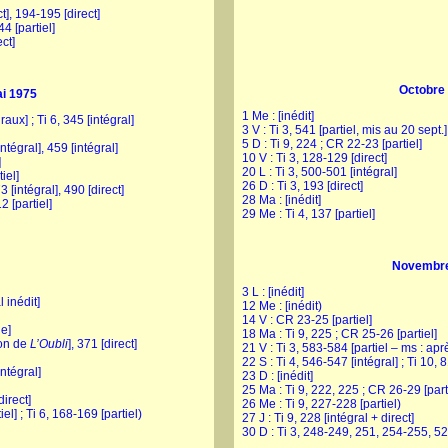
ct], 194-195 [direct]
44 [partiel]
ect]
Octobre
i 1975
1 Me : [inédit]
aux] ; Ti 6, 345 [intégral]
3 V : Ti 3, 541 [partiel, mis au 20 sept.]
5 D : Ti 9, 224 ; CR 22-23 [partiel]
intégral], 459 [intégral]
10 V : Ti 3, 128-129 [direct]
]
20 L : Ti 3, 500-501 [intégral]
iel]
26 D : Ti 3, 193 [direct]
3 [intégral], 490 [direct]
28 Ma : [inédit]
12 [partiel]
29 Me : Ti 4, 137 [partiel]
Novembre
3 L : [inédit]
l inédit]
12 Me : [inédit)
14 V : CR 23-25 [partiel]
ge]
18 Ma : Ti 9, 225 ; CR 25-26 [partiel]
ion de
L’Oubli
], 371 [direct]
21 V : Ti 3, 583-584 [partiel – ms : apr
22 S : Ti 4, 546-547 [intégral] ; Ti 10, 
intégral]
23 D : [inédit]
25 Ma : Ti 9, 222, 225 ; CR 26-29 [part
direct]
26 Me : Ti 9, 227-228 [partiel)
el] ; Ti 6, 168-169 [partiel)
27 J : Ti 9, 228 [intégral + direct]
30 D : Ti 3, 248-249, 251, 254-255, 52