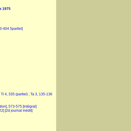
e 1975
03-404 5partiel]
 Ti 4, 335 (partiel) ; Ta 3, 135-136
tion
], 573-575 [intégral]
22] [2d journal inédit]