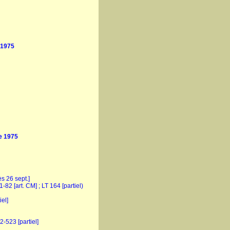
 1975
 1975
ès 26 sept.]
81-82 [art. CM] ; LT 164 [partiel)
iel]
2-523 [partiel]