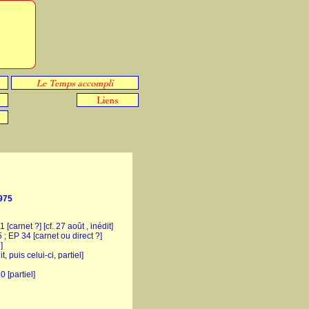
975
[carnet ?] [cf. 27 août , inédit]
5 ; EP 34 [carnet ou direct ?]
]
, puis celui-ci, partiel]
0 [partiel]