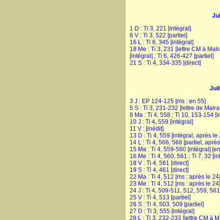
Ju
1 D : Ti 3, 221 [intégral]
6 V : Ti 3, 522 [partiel]
16 L : Ti 6, 345 [intégral]
18 Me : Ti 3, 231 [lettre CM à Malr
[intégral] ; Ti 6, 426-427 [partiel]
21 S : Ti 4, 334-335 [direct]
Jui
3 J : EP 124-125 [ms : en 55]
5 S : Ti 3, 231-232 [lettre de Malr
8 Ma : Ti 4, 558 ; Ti 10, 153-154 [i
10 J : Ti 4, 559 [intégral]
11 V : [inédit]
13 D : Ti 4, 559 [intégral, après le
14 L : Ti 4, 566, 568 [partiel, après
15 Ma : Ti 4, 559-560 [intégral] [e
16 Me : Ti 4, 560, 561 ; Ti 7, 32 [i
18 V : Ti 4, 561 [direct]
19 S : Ti 4, 461 [direct]
22 Ma : Ti 4, 512 [ms : après le 24
23 Me : Ti 4, 512 [ms : après le 24
24 J : Ti 4, 509-511, 512, 559, 561, 
25 V : Ti 4, 513 [partiel]
26 S : Ti 4, 503, 509 [partiel]
27 D : Ti 3, 555 [intégral]
28 L : Ti 3, 232-233 [lettre CM à M